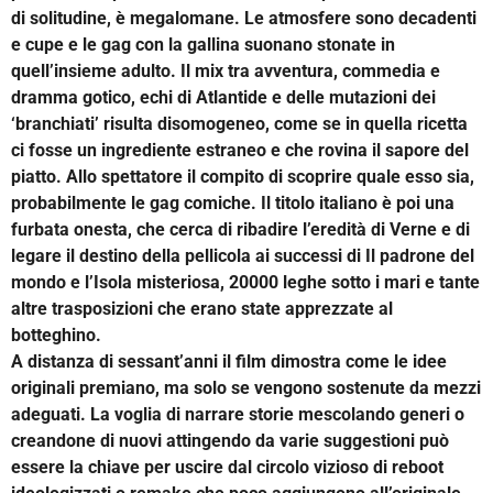
di solitudine, è megalomane. Le atmosfere sono decadenti
e cupe e le gag con la gallina suonano stonate in
quell’insieme adulto. Il mix tra avventura, commedia e
dramma gotico, echi di Atlantide e delle mutazioni dei
‘branchiati’ risulta disomogeneo, come se in quella ricetta
ci fosse un ingrediente estraneo e che rovina il sapore del
piatto. Allo spettatore il compito di scoprire quale esso sia,
probabilmente le gag comiche. Il titolo italiano è poi una
furbata onesta, che cerca di ribadire l’eredità di Verne e di
legare il destino della pellicola ai successi di Il padrone del
mondo e l’Isola misteriosa, 20000 leghe sotto i mari e tante
altre trasposizioni che erano state apprezzate al
botteghino.
A distanza di sessant’anni il film dimostra come le idee
originali premiano, ma solo se vengono sostenute da mezzi
adeguati. La voglia di narrare storie mescolando generi o
creandone di nuovi attingendo da varie suggestioni può
essere la chiave per uscire dal circolo vizioso di reboot