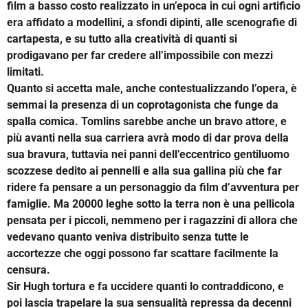
film a basso costo realizzato in un’epoca in cui ogni artificio
era affidato a modellini, a sfondi dipinti, alle scenografie di
cartapesta, e su tutto alla creatività di quanti si
prodigavano per far credere all’impossibile con mezzi
limitati.
Quanto si accetta male, anche contestualizzando l’opera, è
semmai la presenza di un coprotagonista che funge da
spalla comica. Tomlins sarebbe anche un bravo attore, e
più avanti nella sua carriera avrà modo di dar prova della
sua bravura, tuttavia nei panni dell’eccentrico gentiluomo
scozzese dedito ai pennelli e alla sua gallina più che far
ridere fa pensare a un personaggio da film d’avventura per
famiglie. Ma 20000 leghe sotto la terra non è una pellicola
pensata per i piccoli, nemmeno per i ragazzini di allora che
vedevano quanto veniva distribuito senza tutte le
accortezze che oggi possono far scattare facilmente la
censura.
Sir Hugh tortura e fa uccidere quanti lo contraddicono, e
poi lascia trapelare la sua sensualità repressa da decenni