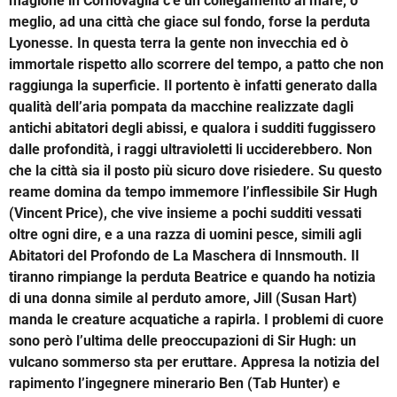
magione in Cornovaglia c’è un collegamento al mare, o
meglio, ad una città che giace sul fondo, forse la perduta
Lyonesse. In questa terra la gente non invecchia ed ò
immortale rispetto allo scorrere del tempo, a patto che non
raggiunga la superficie. Il portento è infatti generato dalla
qualità dell’aria pompata da macchine realizzate dagli
antichi abitatori degli abissi, e qualora i sudditi fuggissero
dalle profondità, i raggi ultravioletti li ucciderebbero. Non
che la città sia il posto più sicuro dove risiedere. Su questo
reame domina da tempo immemore l’inflessibile Sir Hugh
(Vincent Price), che vive insieme a pochi sudditi vessati
oltre ogni dire, e a una razza di uomini pesce, simili agli
Abitatori del Profondo de La Maschera di Innsmouth. Il
tiranno rimpiange la perduta Beatrice e quando ha notizia
di una donna simile al perduto amore, Jill (Susan Hart)
manda le creature acquatiche a rapirla. I problemi di cuore
sono però l’ultima delle preoccupazioni di Sir Hugh: un
vulcano sommerso sta per eruttare. Appresa la notizia del
rapimento l’ingegnere minerario Ben (Tab Hunter) e