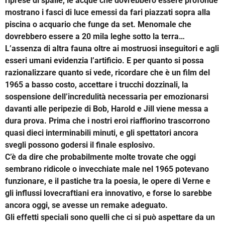
riprese di spalle, le acque che dovrebbero essere profonde
mostrano i fasci di luce emessi da fari piazzati sopra alla
piscina o acquario che funge da set. Menomale che
dovrebbero essere a 20 mila leghe sotto la terra…
L’assenza di altra fauna oltre ai mostruosi inseguitori e agli
esseri umani evidenzia l’artificio. E per quanto si possa
razionalizzare quanto si vede, ricordare che è un film del
1965 a basso costo, accettare i trucchi dozzinali, la
sospensione dell’incredulità necessaria per emozionarsi
davanti alle peripezie di Bob, Harold e Jill viene messa a
dura prova. Prima che i nostri eroi riaffiorino trascorrono
quasi dieci interminabili minuti, e gli spettatori ancora
svegli possono godersi il finale esplosivo.
C’è da dire che probabilmente molte trovate che oggi
sembrano ridicole o invecchiate male nel 1965 potevano
funzionare, e il pastiche tra la poesia, le opere di Verne e
gli influssi lovecraftiani era innovativo, e forse lo sarebbe
ancora oggi, se avesse un remake adeguato.
Gli effetti speciali sono quelli che ci si può aspettare da un