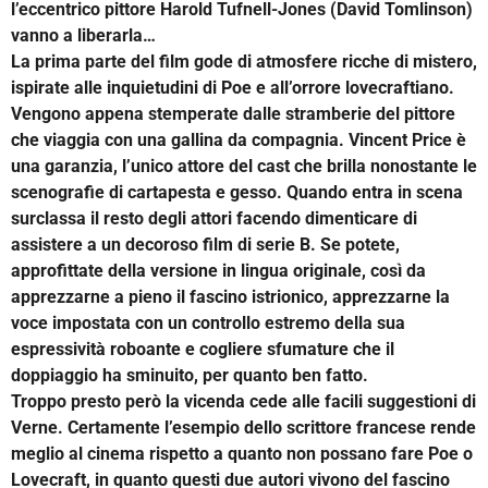
l’eccentrico pittore Harold Tufnell-Jones (David Tomlinson)
vanno a liberarla…
La prima parte del film gode di atmosfere ricche di mistero,
ispirate alle inquietudini di Poe e all’orrore lovecraftiano.
Vengono appena stemperate dalle stramberie del pittore
che viaggia con una gallina da compagnia. Vincent Price è
una garanzia, l’unico attore del cast che brilla nonostante le
scenografie di cartapesta e gesso. Quando entra in scena
surclassa il resto degli attori facendo dimenticare di
assistere a un decoroso film di serie B. Se potete,
approfittate della versione in lingua originale, così da
apprezzarne a pieno il fascino istrionico, apprezzarne la
voce impostata con un controllo estremo della sua
espressività roboante e cogliere sfumature che il
doppiaggio ha sminuito, per quanto ben fatto.
Troppo presto però la vicenda cede alle facili suggestioni di
Verne. Certamente l’esempio dello scrittore francese rende
meglio al cinema rispetto a quanto non possano fare Poe o
Lovecraft, in quanto questi due autori vivono del fascino