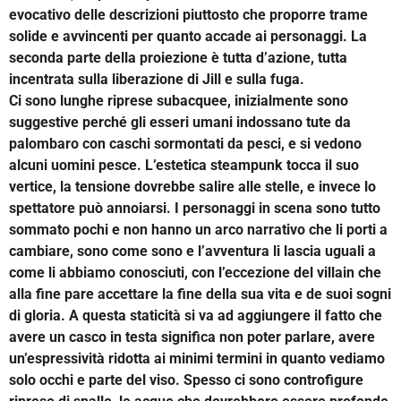
evocativo delle descrizioni piuttosto che proporre trame
solide e avvincenti per quanto accade ai personaggi. La
seconda parte della proiezione è tutta d’azione, tutta
incentrata sulla liberazione di Jill e sulla fuga.
Ci sono lunghe riprese subacquee, inizialmente sono
suggestive perché gli esseri umani indossano tute da
palombaro con caschi sormontati da pesci, e si vedono
alcuni uomini pesce. L’estetica steampunk tocca il suo
vertice, la tensione dovrebbe salire alle stelle, e invece lo
spettatore può annoiarsi. I personaggi in scena sono tutto
sommato pochi e non hanno un arco narrativo che li porti a
cambiare, sono come sono e l’avventura li lascia uguali a
come li abbiamo conosciuti, con l’eccezione del villain che
alla fine pare accettare la fine della sua vita e de suoi sogni
di gloria. A questa staticità si va ad aggiungere il fatto che
avere un casco in testa significa non poter parlare, avere
un’espressività ridotta ai minimi termini in quanto vediamo
solo occhi e parte del viso. Spesso ci sono controfigure