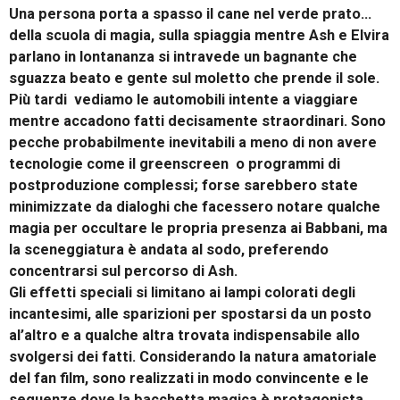
Una persona porta a spasso il cane nel verde prato…
della scuola di magia, sulla spiaggia mentre Ash e Elvira
parlano in lontananza si intravede un bagnante che
sguazza beato e gente sul moletto che prende il sole.
Più tardi vediamo le automobili intente a viaggiare
mentre accadono fatti decisamente straordinari. Sono
pecche probabilmente inevitabili a meno di non avere
tecnologie come il greenscreen o programmi di
postproduzione complessi; forse sarebbero state
minimizzate da dialoghi che facessero notare qualche
magia per occultare le propria presenza ai Babbani, ma
la sceneggiatura è andata al sodo, preferendo
concentrarsi sul percorso di Ash.
Gli effetti speciali si limitano ai lampi colorati degli
incantesimi, alle sparizioni per spostarsi da un posto
al’altro e a qualche altra trovata indispensabile allo
svolgersi dei fatti. Considerando la natura amatoriale
del fan film, sono realizzati in modo convincente e le
sequenze dove la bacchetta magica è protagonista