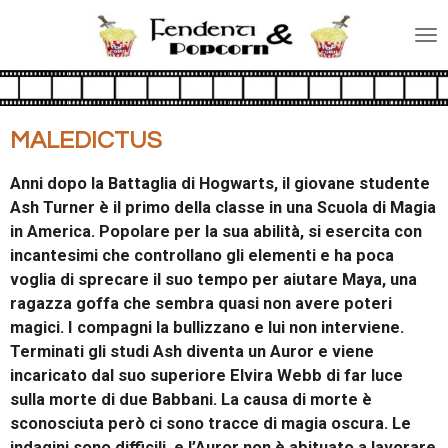
Vai
al
contenuto
principale
MALEDICTUS
Anni dopo la Battaglia di Hogwarts, il giovane studente
Ash Turner è il primo della classe in una Scuola di Magia
in America. Popolare per la sua abilità, si esercita con
incantesimi che controllano gli elementi e ha poca
voglia di sprecare il suo tempo per aiutare Maya, una
ragazza goffa che sembra quasi non avere poteri
magici. I compagni la bullizzano e lui non interviene.
Terminati gli studi Ash diventa un Auror e viene
incaricato dal suo superiore Elvira Webb di far luce
sulla morte di due Babbani. La causa di morte è
sconosciuta però ci sono tracce di magia oscura. Le
indagini sono difficili, e l’Auror non è abituato a lavorare