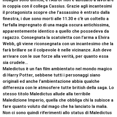
in coppia con il collega Cassius. Grazie agli incantesimi
il protagonista scopre che l’assassino è entrato dalla
finestra, i due sono morti alle 11.30 e c’è un coltello a
farfalla impregnato di una magia oscura antichissima,
apparentemente identico a quello che possedeva da
ragazzo. Consegnata la scatoletta con l’arma a Elvira
Webb, gli viene riconsegnata con un incantesimo che la
farà brillare se il colpevole è nelle vicinanze. Ash deve
arrivare con le sue forze alla verità, per quanto essa
sia crudele…
Maledictus è un fan film ambientato nel mondo magico
di Harry Potter, sebbene tutti i personaggi siano
originali ed anche l’ambientazione abbia qualche
differenza con le atmosfere tutte british della saga. Lo
stesso titolo Maledictus allude alla terribile
Maledizione Imperio, quella che obbliga chi la subisce a
fare quanto voluto dal mago che ha lanciato la malia.
Non ci sono quindi riferimenti allo status di Maledictus