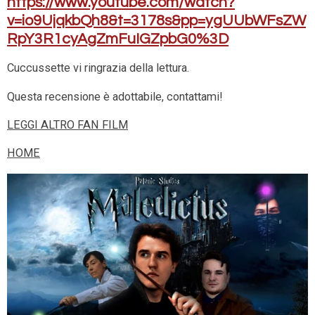
https://www.youtube.com/watch?
v=io9UjqkbQh8&t=3178s&pp=ygUUbWFsZW
RpY3R1cyAgZmFuIGZpbG0%3D
Cuccussette vi ringrazia della lettura.
Questa recensione è adottabile, contattami!
LEGGI ALTRO FAN FILM
HOME