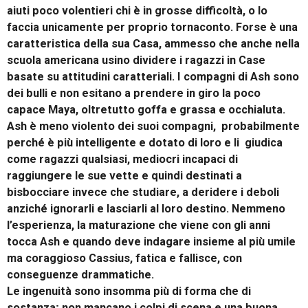
aiuti poco volentieri chi è in grosse difficoltà, o lo
faccia unicamente per proprio tornaconto. Forse è una
caratteristica della sua Casa, ammesso che anche nella
scuola americana usino dividere i ragazzi in Case
basate su attitudini caratteriali. I compagni di Ash sono
dei bulli e non esitano a prendere in giro la poco
capace Maya, oltretutto goffa e grassa e occhialuta.
Ash è meno violento dei suoi compagni, probabilmente
perché è più intelligente e dotato di loro e li giudica
come ragazzi qualsiasi, mediocri incapaci di
raggiungere le sue vette e quindi destinati a
bisbocciare invece che studiare, a deridere i deboli
anziché ignorarli e lasciarli al loro destino. Nemmeno
l’esperienza, la maturazione che viene con gli anni
tocca Ash e quando deve indagare insieme al più umile
ma coraggioso Cassius, fatica e fallisce, con
conseguenze drammatiche.
Le ingenuità sono insomma più di forma che di
sostanza; non mancano i colpi di scena e una buona