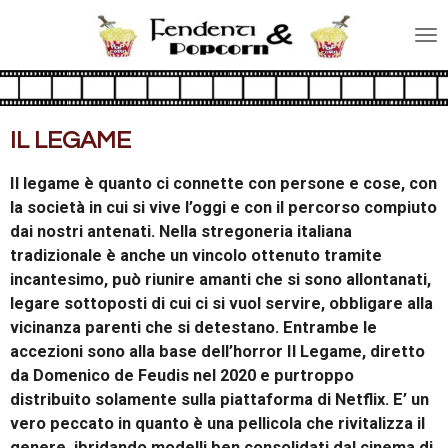
Vai
al
contenuto
principale
IL LEGAME
Il legame è quanto ci connette con persone e cose, con
la società in cui si vive l’oggi e con il percorso compiuto
dai nostri antenati. Nella stregoneria italiana
tradizionale è anche un vincolo ottenuto tramite
incantesimo, può riunire amanti che si sono allontanati,
legare sottoposti di cui ci si vuol servire, obbligare alla
vicinanza parenti che si detestano. Entrambe le
accezioni sono alla base dell’horror Il Legame, diretto
da Domenico de Feudis nel 2020 e purtroppo
distribuito solamente sulla piattaforma di Netflix. E’ un
vero peccato in quanto è una pellicola che rivitalizza il
genere, ibridando modelli ben consolidati dal cinema di