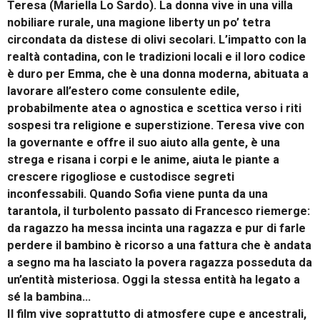
Teresa (Mariella Lo Sardo). La donna vive in una villa
nobiliare rurale, una magione liberty un po’ tetra
circondata da distese di olivi secolari. L’impatto con la
realtà contadina, con le tradizioni locali e il loro codice
è duro per Emma, che è una donna moderna, abituata a
lavorare all’estero come consulente edile,
probabilmente atea o agnostica e scettica verso i riti
sospesi tra religione e superstizione. Teresa vive con
la governante e offre il suo aiuto alla gente, è una
strega e risana i corpi e le anime, aiuta le piante a
crescere rigogliose e custodisce segreti
inconfessabili. Quando Sofia viene punta da una
tarantola, il turbolento passato di Francesco riemerge:
da ragazzo ha messa incinta una ragazza e pur di farle
perdere il bambino è ricorso a una fattura che è andata
a segno ma ha lasciato la povera ragazza posseduta da
un’entità misteriosa. Oggi la stessa entità ha legato a
sé la bambina…
Il film vive soprattutto di atmosfere cupe e ancestrali,