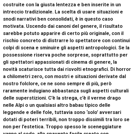
costruite con la giusta lentezza e ben inserite in un
intreccio tradizionale. La scelta di usare situazioni e
snodi narrativi ben consolidati, è in questo caso
motivata. Uscendo dai canoni del genere, il risultato
sarebbe potuto apparire di certo più originale, con il
rischio concreto di distrarre lo spettatore con continui
colpi di scena e sminuire gli aspetti antropologici. Se la
possessione riserva poche sorprese, soprattutto per
gli spettatori appassionati di cinema di genere, la
novità scaturisce tutta dai risvolti etnografici. Di horror
a chilometri zero, con mostri e situazioni derivate dal
nostro folclore, ce ne sono sempre di più, però
raramente indugiano abbastanza sugli aspetti culturali
delle superstizioni. C’è la strega, c’è il verme drago
nelle Alpi o un qualsiasi altro babau tipico delle
leggende e delle fole, tuttavia sono ‘solo’ avversari
dotati di poteri terribili, non troppo dissimili tra loro se
non per l’estetica. Troppo spesso le sceneggiature
vanno al sodo, allo spavento facile creato con