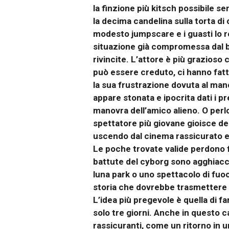
la finzione più kitsch possibile se
la decima candelina sulla torta di
modesto jumpscare e i guasti lo r
situazione già compromessa dal b
rivincite. L’attore è più grazios
può essere creduto, ci hanno fatt
la sua frustrazione dovuta al manc
appare stonata e ipocrita dati i p
manovra dell’amico alieno. O per
spettatore più giovane gioisce del
uscendo dal cinema rassicurato e 
Le poche trovate valide perdono f
battute del cyborg sono agghiacci
luna park o uno spettacolo di fuoc
storia che dovrebbe trasmettere 
L’idea più pregevole è quella di fa
solo tre giorni. Anche in questo c
rassicuranti, come un ritorno in u