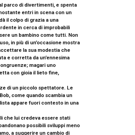
al parco di divertimenti, e spenta
onostante entri in scena con un
 il colpo di grazia a una
dente in cerca di improbabili
essere un bambino come tutti. Non
uso, in più di un’occasione mostra
e accettare la sua modestia che
eduta e corretta da un’ennesima
ncongruenze; magari uno
a con gioia il lieto fine,
ze di un piccolo spettatore. Le
nte Bob, come quando scambia un
lista appare fuori contesto in una
li che lui credeva essere stati
abbandonano possibili sviluppi meno
vamo, a suggerire un cambio di