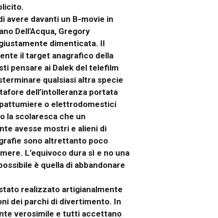
licito.
di avere davanti un B-movie in
ano Dell'Acqua, Gregory
ngiustamente dimenticata. Il
ente il target anagrafico della
sti pensare ai Dalek del telefilm
sterminare qualsiasi altra specie
tafore dell’intolleranza portata
i pattumiere o elettrodomestici
rio la scolaresca che un
te avesse mostri e alieni di
ografie sono altrettanto poco
umere. L’equivoco dura sì e no una
 possibile è quella di abbandonare
’ stato realizzato artigianalmente
i dei parchi di divertimento. In
te verosimile e tutti accettano