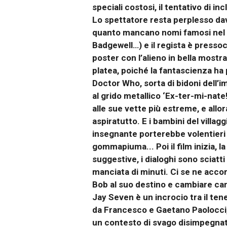
speciali costosi, il tentativo di i
Lo spettatore resta perplesso dav
quanto mancano nomi famosi nel c
Badgewell…) e il regista è presso
poster con l’alieno in bella mostr
platea, poiché la fantascienza ha 
Doctor Who, sorta di bidoni dell’i
al grido metallico ‘Ex-ter-mi-nate
alle sue vette più estreme, e all
aspiratutto. E i bambini del villag
insegnante porterebbe volentieri 
gommapiuma... Poi il film inizia, 
suggestive, i dialoghi sono sciat
manciata di minuti. Ci se ne accor
Bob al suo destino e cambiare cana
Jay Seven è un incrocio tra il tene
da Francesco e Gaetano Paolocci, 
un contesto di svago disimpegnat