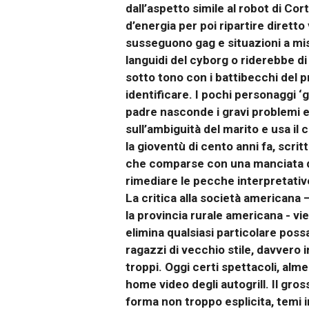
dall’aspetto simile al robot di Cort
d’energia per poi ripartire diretto
susseguono gag e situazioni a mis
languidi del cyborg o riderebbe di 
sotto tono con i battibecchi del 
identificare. I pochi personaggi ‘
padre nasconde i gravi problemi e
sull’ambiguità del marito e usa il
la gioventù di cento anni fa, scri
che comparse con una manciata di 
rimediare le pecche interpretativ
La critica alla società americana
la provincia rurale americana - vi
elimina qualsiasi particolare poss
ragazzi di vecchio stile, davvero i
troppi. Oggi certi spettacoli, alm
home video degli autogrill. Il gro
forma non troppo esplicita, temi 