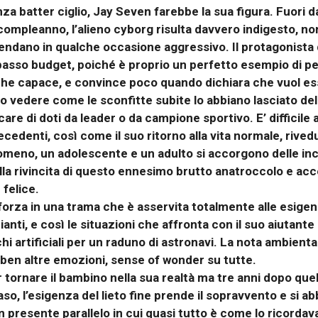
nza batter ciglio, Jay Seven farebbe la sua figura. Fuori d
 compleanno, l’alieno cyborg risulta davvero indigesto, n
endano in qualche occasione aggressivo. Il protagonista dà
asso budget, poiché è proprio un perfetto esempio di per
o che capace, e convince poco quando dichiara che vuol 
o vedere come le sconfitte subite lo abbiano lasciato del
are di doti da leader o da campione sportivo. E’ difficil
recedenti, così come il suo ritorno alla vita normale, riv
lomeno, un adolescente e un adulto si accorgono delle i
la rivincita di questo ennesimo brutto anatroccolo e accett
felice.
orza in una trama che è asservita totalmente alle esigen
anti, e così le situazioni che affronta con il suo aiuta
hi artificiali per un raduno di astronavi. La nota ambienta
ben altre emozioni, sense of wonder su tutte.
r tornare il bambino nella sua realtà ma tre anni dopo quel
aso, l’esigenza del lieto fine prende il sopravvento e si 
n presente parallelo in cui quasi tutto è come lo ricorda