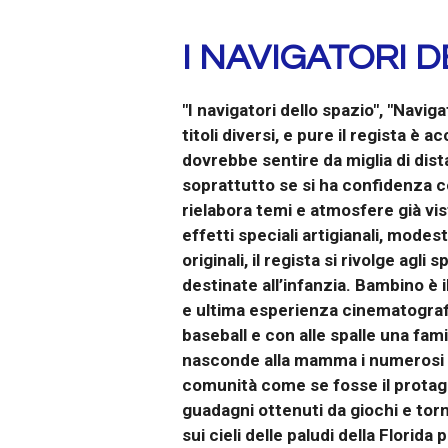
I NAVIGATORI D
"I navigatori dello spazio", "Navi
titoli diversi, e pure il regista è
dovrebbe sentire da miglia di dista
soprattutto se si ha confidenza co
rielabora temi e atmosfere già vis
effetti speciali artigianali, mode
originali, il regista si rivolge agl
destinate all’infanzia. Bambino è 
e ultima esperienza cinematografi
baseball e con alle spalle una fam
nasconde alla mamma i numerosi debi
comunità come se fosse il protagon
guadagni ottenuti da giochi e torn
sui cieli delle paludi della Flori