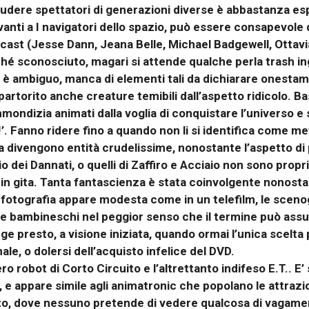
ncludere spettatori di generazioni diverse è abbastanza esp
anti a I navigatori dello spazio, può essere consapevole 
ast (Jesse Dann, Jeana Belle, Michael Badgewell, Ottavi
ché sconosciuto, magari si attende qualche perla trash i
a è ambiguo, manca di elementi tali da dichiarare onestam
partorito anche creature temibili dall’aspetto ridicolo. Ba
mmondizia animati dalla voglia di conquistare l’universo e 
!’. Fanno ridere fino a quando non li si identifica come me
ora divengono entità crudelissime, nonostante l’aspetto d
gio dei Dannati, o quelli di Zaffiro e Acciaio non sono prop
in gita. Tanta fantascienza è stata coinvolgente nonostan
la fotografia appare modesta come in un telefilm, le scen
ti e bambineschi nel peggior senso che il termine può ass
ge presto, a visione iniziata, quando ormai l’unica scelta
le, o dolersi dell’acquisto infelice del DVD.
ro robot di Corto Circuito e l’altrettanto indifeso E.T.. E
e appare simile agli animatronic che popolano le attrazion
o, dove nessuno pretende di vedere qualcosa di vagamen