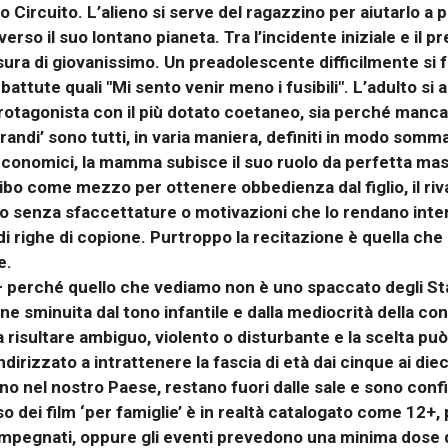
o Circuito. L’alieno si serve del ragazzino per aiutarlo a pil
 verso il suo lontano pianeta. Tra l’incidente iniziale e il 
ura di giovanissimo. Un preadolescente difficilmente si 
battute quali "Mi sento venir meno i fusibili". L’adulto si
protagonista con il più dotato coetaneo, sia perché manca
grandi’ sono tutti, in varia maniera, definiti in modo somm
conomici, la mamma subisce il suo ruolo da perfetta mas
 cibo come mezzo per ottenere obbedienza dal figlio, il riv
tto senza sfaccettature o motivazioni che lo rendano inter
righe di copione. Purtroppo la recitazione è quella che è
e.
 – perché quello che vediamo non è uno spaccato degli S
ene sminuita dal tono infantile e dalla mediocrità della c
a risultare ambiguo, violento o disturbante e la scelta pu
ndirizzato a intrattenere la fascia di età dai cinque ai die
eno nel nostro Paese, restano fuori dalle sale e sono confi
sso dei film ‘per famiglie’ è in realtà catalogato come 12+
impegnati, oppure gli eventi prevedono una minima dose di