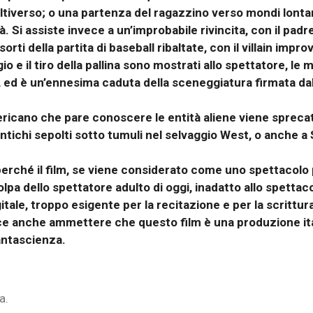
ltiverso; o una partenza del ragazzino verso mondi lont
tà. Si assiste invece a un’improbabile rivincita, con il pa
sorti della partita di baseball ribaltate, con il villain im
o e il tiro della pallina sono mostrati allo spettatore, le
 ed è un’ennesima caduta della sceneggiatura firmata dal
ricano che pare conoscere le entità aliene viene spreca
ntichi sepolti sotto tumuli nel selvaggio West, o anche a 
 perché il film, se viene considerato come uno spettacolo
lpa dello spettatore adulto di oggi, inadatto allo spettac
igitale, troppo esigente per la recitazione e per la scrittu
piace anche ammettere che questo film è una produzione i
antascienza.
a.