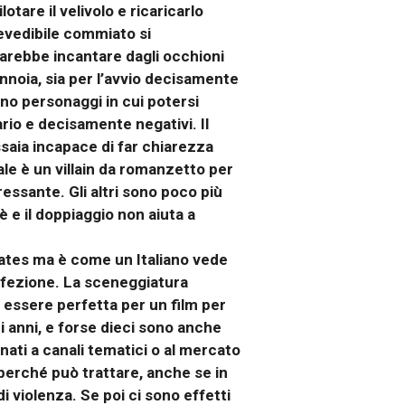
otare il velivolo e ricaricarlo
prevedibile commiato si
farebbe incantare dagli occhioni
 annoia, sia per l’avvio decisamente
no personaggi in cui potersi
ario e decisamente negativi. Il
saia incapace di far chiarezza
ale è un villain da romanzetto per
essante. Gli altri sono poco più
 e il doppiaggio non aiuta a
tates ma è come un Italiano vede
onfezione. La sceneggiatura
ò essere perfetta per un film per
ci anni, e forse dieci sono anche
nati a canali tematici o al mercato
, perché può trattare, anche se in
 violenza. Se poi ci sono effetti