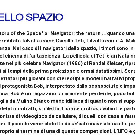
ELLO SPAZIO
gators of the Space" o "Navigator: the return"… quando una
 accreditato talvolta come Camillo Teti, talvolta come A. Mak
nza. Nel caso di I navigatori dello spazio, i timori sono in 
l cinema di fantascienza. La pellicola di Teti è arrivata n
te nel più celebre Navigator (1986) di Randal Kleiser, ri
sti ai tempi della prima proiezione e ormai datatissimi. Se
i spettatori più giovani con stereotipi e modelli narrativi p
il protagonista Bob, interpretato dallo sconosciuto e imp
ca. Bob è un ragazzino chiaramente perdente, poco brilla
iglia da Mulino Bianco meno idilliaca di quanto non si supp
ti contratti, si diletta di corse di idroscivolanti e parte
ista di videogioco da cellulare, di quelli con case e fatto
ei. Il piccolo viene abdotto da un’astronave aliena che p
da proprio al termine di una di queste competizioni. L’UFO 