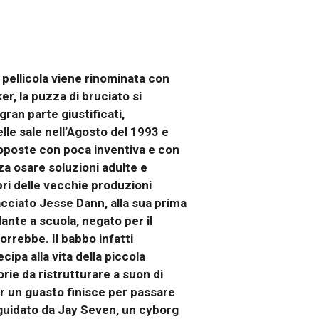
 pellicola viene rinominata con
er, la puzza di bruciato si
gran parte giustificati,
elle sale nell’Agosto del 1993 e
proposte con poca inventiva e con
nza osare soluzioni adulte e
ropri delle vecchie produzioni
acciato Jesse Dann, alla sua prima
nte a scuola, negato per il
orrebbe. Il babbo infatti
cipa alla vita della piccola
rie da ristrutturare a suon di
er un guasto finisce per passare
è guidato da Jay Seven, un cyborg