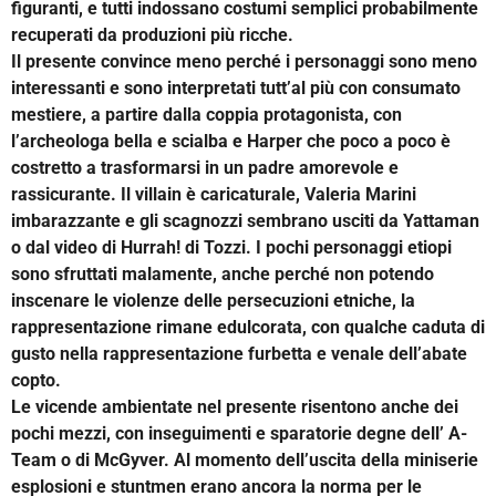
figuranti, e tutti indossano costumi semplici probabilmente
recuperati da produzioni più ricche.
Il presente convince meno perché i personaggi sono meno
interessanti e sono interpretati tutt’al più con consumato
mestiere, a partire dalla coppia protagonista, con
l’archeologa bella e scialba e Harper che poco a poco è
costretto a trasformarsi in un padre amorevole e
rassicurante. Il villain è caricaturale, Valeria Marini
imbarazzante e gli scagnozzi sembrano usciti da Yattaman
o dal video di Hurrah! di Tozzi. I pochi personaggi etiopi
sono sfruttati malamente, anche perché non potendo
inscenare le violenze delle persecuzioni etniche, la
rappresentazione rimane edulcorata, con qualche caduta di
gusto nella rappresentazione furbetta e venale dell’abate
copto.
Le vicende ambientate nel presente risentono anche dei
pochi mezzi, con inseguimenti e sparatorie degne dell’ A-
Team o di McGyver. Al momento dell’uscita della miniserie
esplosioni e stuntmen erano ancora la norma per le