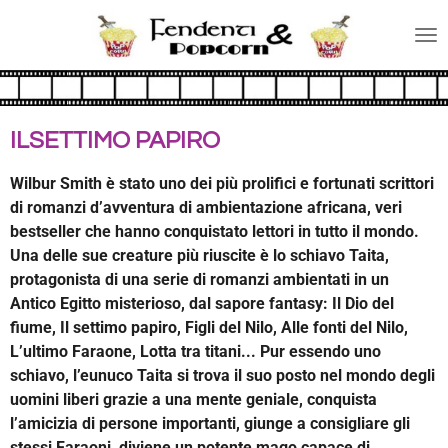
Vai
al
contenuto
principale
ILSETTIMO PAPIRO
Wilbur Smith è stato uno dei più prolifici e fortunati scrittori
di romanzi d’avventura di ambientazione africana, veri
bestseller che hanno conquistato lettori in tutto il mondo.
Una delle sue creature più riuscite è lo schiavo Taita,
protagonista di una serie di romanzi ambientati in un
Antico Egitto misterioso, dal sapore fantasy: Il Dio del
fiume, Il settimo papiro, Figli del Nilo, Alle fonti del Nilo,
L’ultimo Faraone, Lotta tra titani... Pur essendo uno
schiavo, l’eunuco Taita si trova il suo posto nel mondo degli
uomini liberi grazie a una mente geniale, conquista
l’amicizia di persone importanti, giunge a consigliare gli
stessi Faraoni, diviene un potente mago capace di