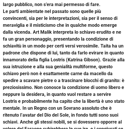
largo pubblico, non s’era mai permesso di fare.
Le parti ambientate nel passato sono quelle più
convincenti, sia per le interpretazioni, sia per il senso di
meraviglia e il misticismo che in qualche modo emerge
dalla vicenda. Art Malik interpreta lo schiavo erudito e ne
fa un gran personaggio, presentando la condizione di
schiavitù in un modo per certi versi verosimile. Taita ha un
padrone che dispone di lui, tanto da farlo evirare in quanto
innamorato della figlia Lostris (Katrina Gibson). Grazie alla
sua istruzione e alla sua genialità multiforme, questo
schiavo però non è esattamente carne da macello da
spedire a scavare pietre o a trascinare blocchi di granito: è
preziosissimo. Non conosce la condizione di uomo libero e
neppure la desidera, in quanto vuol restare a servire
Lostris e probabilmente ha capito che la libertà è uno stato
mentale. In un Regno con un Sovrano assoluto che è
ritenuto l’avatar del Dio del Sole, in fondo tutti sono suoi
schiavi. Anche gli stessi nobili, se si dovessero opporre al
volere del Faraone subirebbero le sue ire, e i congiurati se