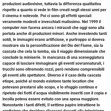
produzioni audiovisive, tuttavia la differenza qualitativa
rispetto a quanto si vede in film creati negli stessi anni per
il cinema è notevole. Poi ci sono gli effetti speciali
veramente modesti e invecchiati malissimo. Nel 1999 il
computer non faceva ancora i miracoli che oggi sono alla
portata anche di produzioni minori. Anche investendo tanti
soldi, le immagini erano artificiose, e purtroppo si doveva
mostrare sia la personificazione del Dio del Fiume, sia la
cascata che cela la tomba, sia il viaggio dimensionale che
conclude la miniserie. In mancanza di una sceneggiatura
capace di lasciare immaginare gli eventi sovrannaturali, i
trucchi sono oltremodo rozzi, però rendono comprensibili
gli eventi allo spettatore. Diverso è il caso della cascata
etiope, poiché al mondo esistono tante location che
potevano prestarsi allo scopo, e lo sfoggio continuo e
ripetuto dei fiotti d’acqua visibilmente inseriti con il copia e
incolla poteva essere evitato con una spesa maggiore.
Nonostante i tanti difetti, Il settimo papiro intrattiene lo
spettatore che desidera rilassarsi davanti alla televisione,