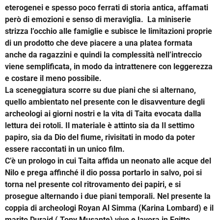
eterogenei e spesso poco ferrati di storia antica, affamati
però di emozioni e senso di meraviglia. La miniserie
strizza l’occhio alle famiglie e subisce le limitazioni proprie
di un prodotto che deve piacere a una platea formata
anche da ragazzini e quindi la complessità nell’intreccio
viene semplificata, in modo da intrattenere con leggerezza
e costare il meno possibile.
La sceneggiatura scorre su due piani che si alternano,
quello ambientato nel presente con le disavventure degli
archeologi ai giorni nostri e la vita di Taita evocata dalla
lettura dei rotoli. Il materiale è attinto sia da Il settimo
papiro, sia da Dio del fiume, rivisitati in modo da poter
essere raccontati in un unico film.
C’è un prologo in cui Taita affida un neonato alle acque del
Nilo e prega affinché il dio possa portarlo in salvo, poi si
torna nel presente col ritrovamento dei papiri, e si
prosegue alternando i due piani temporali. Nel presente la
coppia di archeologi Royan Al Simma (Karina Lombard) e il
marito Duraid ( Tony Musante) vive e lavora in Egitto.