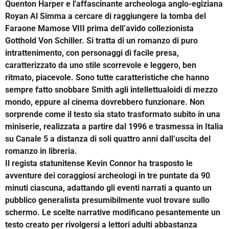
Quenton Harper e l'affascinante archeologa anglo-egiziana
Royan Al Simma a cercare di raggiungere la tomba del
Faraone Mamose VIII prima dell’avido collezionista
Gotthold Von Schiller. Si tratta di un romanzo di puro
intrattenimento, con personaggi di facile presa,
caratterizzato da uno stile scorrevole e leggero, ben
ritmato, piacevole. Sono tutte caratteristiche che hanno
sempre fatto snobbare Smith agli intellettualoidi di mezzo
mondo, eppure al cinema dovrebbero funzionare. Non
sorprende come il testo sia stato trasformato subito in una
miniserie, realizzata a partire dal 1996 e trasmessa in Italia
su Canale 5 a distanza di soli quattro anni dall’uscita del
romanzo in libreria.
Il regista statunitense Kevin Connor ha trasposto le
avventure dei coraggiosi archeologi in tre puntate da 90
minuti ciascuna, adattando gli eventi narrati a quanto un
pubblico generalista presumibilmente vuol trovare sullo
schermo. Le scelte narrative modificano pesantemente un
testo creato per rivolgersi a lettori adulti abbastanza