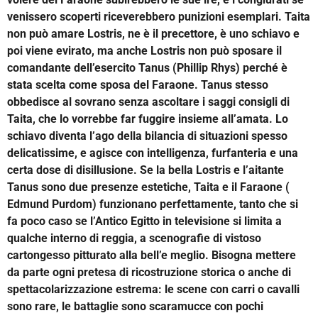
venissero scoperti riceverebbero punizioni esemplari. Taita
non può amare Lostris, ne è il precettore, è uno schiavo e
poi viene evirato, ma anche Lostris non può sposare il
comandante dell’esercito Tanus (Phillip Rhys) perché è
stata scelta come sposa del Faraone. Tanus stesso
obbedisce al sovrano senza ascoltare i saggi consigli di
Taita, che lo vorrebbe far fuggire insieme all’amata. Lo
schiavo diventa l’ago della bilancia di situazioni spesso
delicatissime, e agisce con intelligenza, furfanteria e una
certa dose di disillusione. Se la bella Lostris e l’aitante
Tanus sono due presenze estetiche, Taita e il Faraone (
Edmund Purdom) funzionano perfettamente, tanto che si
fa poco caso se l’Antico Egitto in televisione si limita a
qualche interno di reggia, a scenografie di vistoso
cartongesso pitturato alla bell’e meglio. Bisogna mettere
da parte ogni pretesa di ricostruzione storica o anche di
spettacolarizzazione estrema: le scene con carri o cavalli
sono rare, le battaglie sono scaramucce con pochi