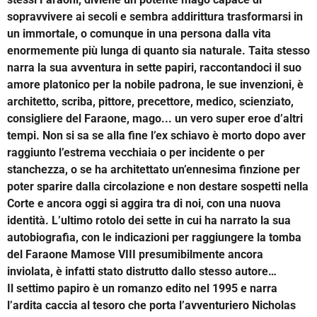
sopravvivere ai secoli e sembra addirittura trasformarsi in
un immortale, o comunque in una persona dalla vita
enormemente più lunga di quanto sia naturale. Taita stesso
narra la sua avventura in sette papiri, raccontandoci il suo
amore platonico per la nobile padrona, le sue invenzioni, è
architetto, scriba, pittore, precettore, medico, scienziato,
consigliere del Faraone, mago... un vero super eroe d’altri
tempi. Non si sa se alla fine l’ex schiavo è morto dopo aver
raggiunto l’estrema vecchiaia o per incidente o per
stanchezza, o se ha architettato un’ennesima finzione per
poter sparire dalla circolazione e non destare sospetti nella
Corte e ancora oggi si aggira tra di noi, con una nuova
identità. L’ultimo rotolo dei sette in cui ha narrato la sua
autobiografia, con le indicazioni per raggiungere la tomba
del Faraone Mamose VIII presumibilmente ancora
inviolata, è infatti stato distrutto dallo stesso autore…
Il settimo papiro è un romanzo edito nel 1995 e narra
l’ardita caccia al tesoro che porta l’avventuriero Nicholas