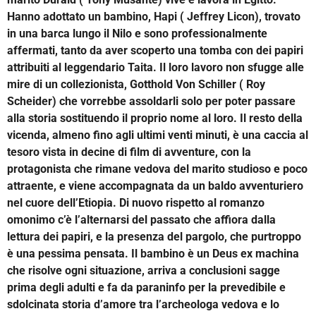
Hanno adottato un bambino, Hapi ( Jeffrey Licon), trovato
in una barca lungo il Nilo e sono professionalmente
affermati, tanto da aver scoperto una tomba con dei papiri
attribuiti al leggendario Taita. Il loro lavoro non sfugge alle
mire di un collezionista, Gotthold Von Schiller ( Roy
Scheider) che vorrebbe assoldarli solo per poter passare
alla storia sostituendo il proprio nome al loro. Il resto della
vicenda, almeno fino agli ultimi venti minuti, è una caccia al
tesoro vista in decine di film di avventure, con la
protagonista che rimane vedova del marito studioso e poco
attraente, e viene accompagnata da un baldo avventuriero
nel cuore dell’Etiopia. Di nuovo rispetto al romanzo
omonimo c’è l’alternarsi del passato che affiora dalla
lettura dei papiri, e la presenza del pargolo, che purtroppo
è una pessima pensata. Il bambino è un Deus ex machina
che risolve ogni situazione, arriva a conclusioni sagge
prima degli adulti e fa da paraninfo per la prevedibile e
sdolcinata storia d’amore tra l’archeologa vedova e lo