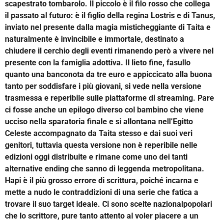
scapestrato tombarolo. Il piccolo è il filo rosso che collega
il passato al futuro: è il figlio della regina Lostris e di Tanus,
inviato nel presente dalla magia misticheggiante di Taita e
naturalmente è invincibile e immortale, destinato a
chiudere il cerchio degli eventi rimanendo però a vivere nel
presente con la famiglia adottiva. Il lieto fine, fasullo
quanto una banconota da tre euro e appiccicato alla buona
tanto per soddisfare i più giovani, si vede nella versione
trasmessa e reperibile sulle piattaforme di streaming. Pare
ci fosse anche un epilogo diverso col bambino che viene
ucciso nella sparatoria finale e si allontana nell’Egitto
Celeste accompagnato da Taita stesso e dai suoi veri
genitori, tuttavia questa versione non è reperibile nelle
edizioni oggi distribuite e rimane come uno dei tanti
alternative ending che sanno di leggenda metropolitana.
Hapi è il più grosso errore di scrittura, poiché incarna e
mette a nudo le contraddizioni di una serie che fatica a
trovare il suo target ideale. Ci sono scelte nazionalpopolari
che lo scrittore, pure tanto attento al voler piacere a un