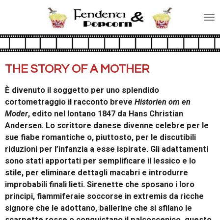
Vai
al
contenuto
principale
THE STORY OF A MOTHER
È divenuto il soggetto per uno splendido
cortometraggio il racconto breve
Historien om en
Moder
, edito nel lontano 1847 da Hans Christian
Andersen. Lo scrittore danese divenne celebre per le
sue fiabe romantiche o, piuttosto, per le discutibili
riduzioni per l’infanzia a esse ispirate. Gli adattamenti
sono stati apportati per semplificare il lessico e lo
stile, per eliminare dettagli macabri e introdurre
improbabili finali lieti. Sirenette che sposano i loro
principi, fiammiferaie soccorse in extremis da ricche
signore che le adottano, ballerine che si sfilano le
scarpette rosse o conquistano il palcoscenico, questo