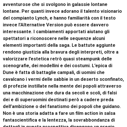
avventurose che si svolgono in galassie lontane
lontane. Per quanti invece adorano il talento visionario
del compianto Lynch, e hanno familiarità con il testo
invece l’Alternative Version può essere davvero
interessante. I cambiamenti apportati aiutano gli
spettatori a riconoscere nelle sequenze alcuni
elementi importanti della saga. Le battute aggiunte
rendono giustizia alla bravura degli interpreti, oltre a
valorizzare l’estetica retrò quasi steampunk delle
scenografie, dei modellini e dei costumi. L’epica di
Dune è fatta di battaglie campali, di uomini che
cavalcano i vermi delle sabbie in un deserto sconfinato,
di profezie instillate nella mente dei popoli attraverso
una macchinazione che dura da secoli e scoli, di falsi
dei e di superuomini destinati però a cadere preda
dell’ambizione o del fanatismo dei popoli che guidano.
Non è una storia adatta a fare un film action in salsa
fantascientifica e la lentezza, la sovrabbondanza di
dettagli in questa prospettiva divengono un pregio.