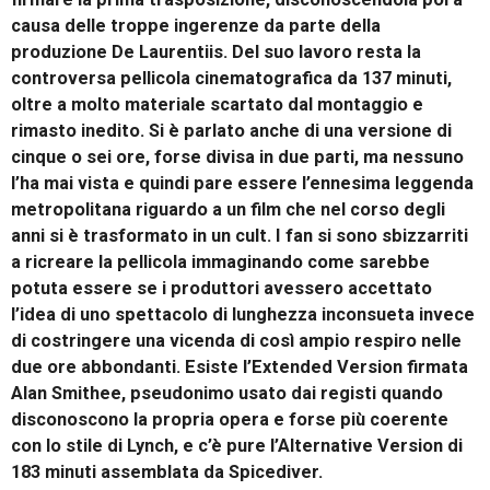
causa delle troppe ingerenze da parte della
produzione De Laurentiis. Del suo lavoro resta la
controversa pellicola cinematografica da 137 minuti,
oltre a molto materiale scartato dal montaggio e
rimasto inedito. Si è parlato anche di una versione di
cinque o sei ore, forse divisa in due parti, ma nessuno
l’ha mai vista e quindi pare essere l’ennesima leggenda
metropolitana riguardo a un film che nel corso degli
anni si è trasformato in un cult. I fan si sono sbizzarriti
a ricreare la pellicola immaginando come sarebbe
potuta essere se i produttori avessero accettato
l’idea di uno spettacolo di lunghezza inconsueta invece
di costringere una vicenda di così ampio respiro nelle
due ore abbondanti. Esiste l’Extended Version firmata
Alan Smithee, pseudonimo usato dai registi quando
disconoscono la propria opera e forse più coerente
con lo stile di Lynch, e c’è pure l’Alternative Version di
183 minuti assemblata da Spicediver.