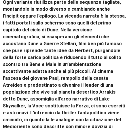
Ogni variante riutilizza parte delle sequenze tagliate,
montandole in modo diverso e cambiando anche
l’incipit oppure l’epilogo. La vicenda narrata è la stessa,
i fatti portati sullo schermo sono quelli del primo
capitolo del ciclo di Dune. Nella versione
cinematografica, si esasperano gli elementi che
accostano Dune a Guerre Stellari, film ben più famoso
che pure riprende tante idee da Herbert, purgandole
della forte carica politica e riducendo il tutto al solito
scontro tra Bene e Male in un’ambientazione
accattivante adatta anche ai più piccoli. Al cinema
l’ascesa del giovane Paul, rampollo della casata
Atreides e predestinato a divenire il leader di una
popolazione che vive sul pianeta desertico Arrakis
detto Dune, assomiglia all’arco narrativo di Luke
Skywalker, la Voce sostituisce la Forza, ci sono eserciti
e astronavi. L’intreccio da thriller fantapolitico viene
sminuito, in quanto la le analogie con la situazione del
Medioriente sono descritte con minore dovizia di