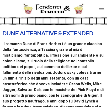
Vai
al
contenuto
principale
DUNE ALTERNATIVE & EXTENDED
Il romanzo Dune di Frank Herbert è un grande classico
della fantascienza, affascina grazie al mix di
misticismo, fantapolitica, riflessione sull’ambiente e sul
colonialismo, sul ruolo della religione nel controllo
politico dei popoli, sul cammino dell’eroe e sul
fallimento delle rivoluzioni. Jodorowsky voleva trarne
un film all’inizio degli anni settanta, con un cast
stratosferico che doveva includere Orson Wells, Mike
Jagger, Salvator Dalì, con le musiche dei Pink Floyd e di
altri nomi di primo piano, con le scenografie di Giger. Il
suo progetto naufragò, e anni dopo fu David Lynch a
firmare la prima trasposizione, disconoscendola poi a