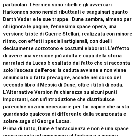
particolari. I Fermen sono ribelli e gli avversari
Harkonnen sono nemici ributtanti e sanguinari quanto
Darth Vader e le sue truppe. Dune sembra, almeno per
chi ignora le pagine, l’ennesima space opera, una
versione triste di Guerre Stellari, realizzata con minore
ritmo, con effetti speciali artigianali, con duelli
decisamente sottotono e costumi elaborati. L’effetto
di avere una versione più adulta e cupa della storia
narrataci da Lucas è esaltato dal fatto che si racconta
solo l’ascesa dell’eroe: la caduta avviene e non viene
annunciata o fatta presagire, accade nel corso del
secondo libro il Messia di Dune, oltre i titoli di coda.
L’Alternative Version fa chiarezza su alcuni punti
importanti, con un’introduzione che distribuisce
parecchie nozioni necessarie per far capire che si sta
guardando qualcosa di differente dalla scanzonata e
solare saga di George Lucas.
Prima di tutto, Dune è fantascienza e non è una space
opera pronta ad ammiccare al fantasy e a negare