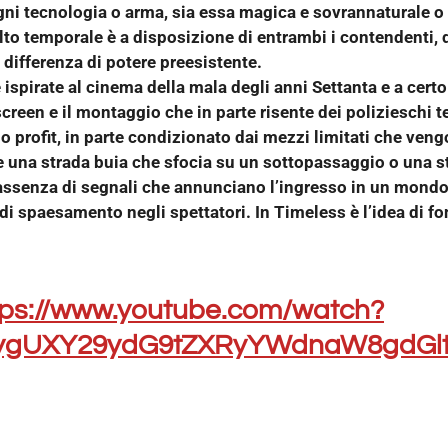
ni tecnologia o arma, sia essa magica e sovrannaturale o t
salto temporale è a disposizione di entrambi i contendenti,
 differenza di potere preesistente.
ispirate al cinema della mala degli anni Settanta e a certo
reen e il montaggio che in parte risente dei polizieschi te
o profit, in parte condizionato dai mezzi limitati che vengo
 una strada buia che sfocia su un sottopassaggio o una s
 l’assenza di segnali che annunciano l’ingresso in un mond
i spaesamento negli spettatori. In Timeless è l’idea di f
tps://www.youtube.com/watch?
=ygUXY29ydG9tZXRyYWdnaW8gdGl