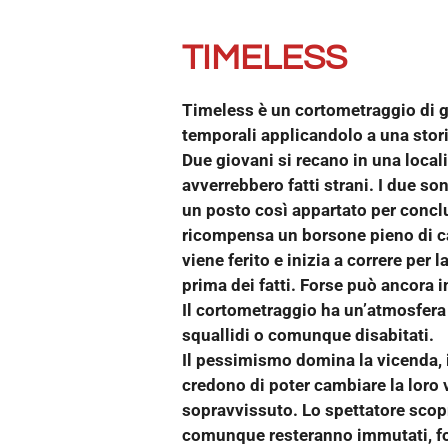
TIMELESS
Timeless è un cortometraggio di ge
temporali applicandolo a una stori
Due giovani si recano in una locali
avverrebbero fatti strani. I due s
un posto così appartato per conclu
ricompensa un borsone pieno di car
viene ferito e inizia a correre per
prima dei fatti. Forse può ancora i
Il cortometraggio ha un’atmosfera m
squallidi o comunque disabitati.
Il pessimismo domina la vicenda, i
credono di poter cambiare la loro v
sopravvissuto. Lo spettatore scopr
comunque resteranno immutati, for