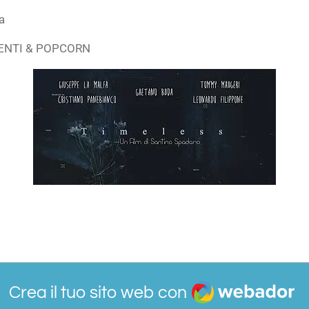
a
NDENTI & POPCORN
Webador
Crea il tuo sito web con