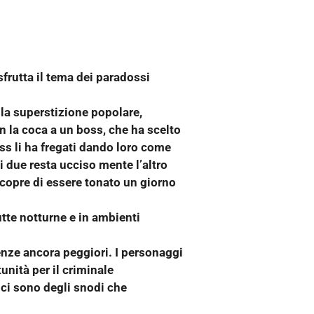
frutta il tema dei paradossi
lla superstizione popolare,
n la coca a un boss, che ha scelto
ss li ha fregati dando loro come
i due resta ucciso mente l’altro
 scopre di essere tonato un giorno
utte notturne e in ambienti
enze ancora peggiori. I personaggi
unità per il criminale
 ci sono degli snodi che