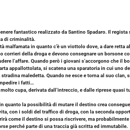
nere fantastico realizzato da Santino Spadaro. Il regista s
a di criminalità.
tà malfamata in quanto c’è un viottolo dove, a dare retta a
ono corrieri della droga e devono consegnare un borsone co
dere l’affare. Quando però i giovani s’accorgono che il bo
ta appallottolata, si scatena una sparatoria in cui uno de
 la stradina maledetta. Quando ne esce e torna al suo clan,
mpedire i fatti…
olto cupa, derivata dall’intreccio, e dalle riprese quasi t
n quanto la possibilità di mutare il destino crea consegu
ita, con i soldi del traffico di droga, con la seconda opport
irà come il destino si possa riscrivere, ma probabilmente
se perché parte di una traccia già scritta ed immutabile.