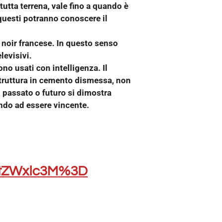
utta terrena, vale fino a quando è
 questi potranno conoscere il
 noir francese. In questo senso
levisivi.
no usati con intelligenza. Il
truttura in cemento dismessa, non
o passato o futuro si dimostra
ondo ad essere vincente.
tZWxlc3M%3D