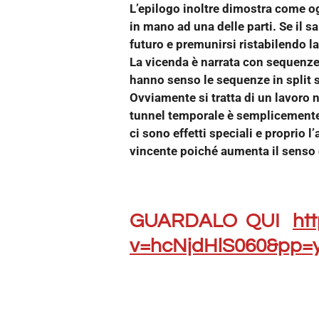
L’epilogo inoltre dimostra come og
in mano ad una delle parti. Se il 
futuro e premunirsi ristabilendo la
La vicenda è narrata con sequenze 
hanno senso le sequenze in split sc
Ovviamente si tratta di un lavoro n
tunnel temporale è semplicemente
ci sono effetti speciali e proprio
vincente poiché aumenta il senso d
GUARDALO QUI
ht
v=hcNjdHlS060&pp