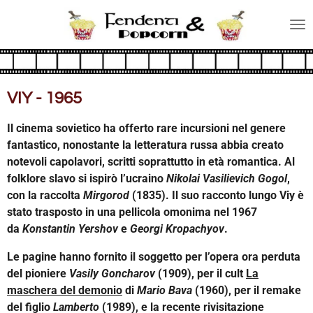
Vai
al
contenuto
principale
VIY - 1965
Il cinema sovietico ha offerto rare incursioni nel genere
fantastico, nonostante la letteratura russa abbia creato
notevoli capolavori, scritti soprattutto in età romantica. Al
folklore slavo si ispirò l’ucraino
Nikolai Vasilievich Gogol
,
con la raccolta
Mirgorod
(1835). Il suo racconto lungo Viy è
stato trasposto in una pellicola omonima nel 1967
da
Konstantin Yershov
e
Georgi Kropachyov
.
Le pagine hanno fornito il soggetto per l’opera ora perduta
del pioniere
Vasily Goncharov
(1909), per il cult
La
maschera del demonio
di
Mario Bava
(1960), per il remake
del figlio
Lamberto
(1989), e la recente rivisitazione