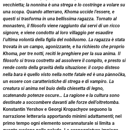
vecchietta; la nonnina è una strega e lo costringe a volare su
una scopa. Quando atterrano, Khoma uccide l’essere, e
questi si trasforma in una bellissima ragazza. Tornato al
monastero, il filosofo viene raggiunto dai servi di un ricco
signore, e viene condotto al loro villaggio per esaudire
l’ultima volontà della figlia del nobiluomo. La ragazza è stata
trovata in un campo, agonizzante, e ha richiesto che proprio
Khoma, per tre notti, reciti le preghiere per la sua anima. Il
filosofo si trova costretto ad assolvere il compito, e presto si
rende conto della gravità della situazione: il corpo disteso
nella bara è quello visto nella notte fatale ed è una pànnočka,
un essere con caratteristiche di strega e di vampiro. La
creatura si anima nel buio della chiesetta di legno,
scatenando potenze oscure… La ragione e la cultura sono
destinate a soccombere davanti alle forze dell’oltretomba.
Konstantin Yershov e Georgi Kropachyov seguono la
narrazione letteraria apportando minimi adattamenti; nel
primo tempo ogni elemento sovrannaturale si limita a