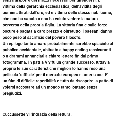
senza disporre dei mezzi necessari per difendersi. E’
vittima della gerarchia ecclesiastica, dell’avidità degli
uomini attirati dall’oro, ed è vittima dello stesso nobiluomo,
che non ha saputo o non ha voluto vedere la natura
perversa della propria figlia. La vittoria finale sulle forze
oscure è pagata a caro prezzo e oltretutto, i paesani danno
poco peso al sacrificio del povero filosofo.
Un epilogo tanto amaro probabilmente sarebbe spiaciuto al
pubblico occidentale, abituato a happy ending rassicuranti
o a drammi annunciati a chiare lettere fin dal primo
fotogramma. In patria Viy fu un grande successo, tuttavia
proprio le sue caratteristiche migliori lo hanno reso una
pellicola ‘difficile’ per il mercato europeo e americano. E’
un film di difficile reperibilità e tutto da riscoprire, a patto di
volersi accostare ad un mondo tanto lontano senza
pregiudizi.
Cuccussette vi ringrazia della lettura.