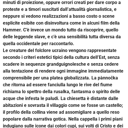
minuti di proiezione, oppure orrori creati per dare corpo a
proteste e a timori suscitati dall’attualità giornalistica, e
neppure si vedono realizzazioni a basso costo o scene
esplicite esibite con disinvoltura come in alcuni film della
Hammer. C’è invece un mondo tutto da riscoprire, quello
delle leggende slave, e c’è una sensibilità tutta diversa da
quella occidentale per raccontarlo.
Le creature del folclore ucraino vengono rappresentate
secondo i criteri estetici tipici della cultura dell’Est, senza
scadere in sequenze grandguignolesche e senza cedere
alla tentazione di rendere ogni immagine immediatamente
comprensibile per una platea globalizzata. La pànnočka
che ritorna ad essere fanciulla lungo le rive del fiume
richiama lo spettro della rusalka, fantasma o spirito delle
acque che infesta le paludi. La chiesetta è distante dalle
abitazioni e sovrasta il villaggio come se fosse un castello;
il profilo della collina viene ad assomigliare a quello reso
popolare dalla narrativa gotica. Nella cappella i primi piani
indugiano sulle icone dai colori cupi, sui volti di Cristo e dei