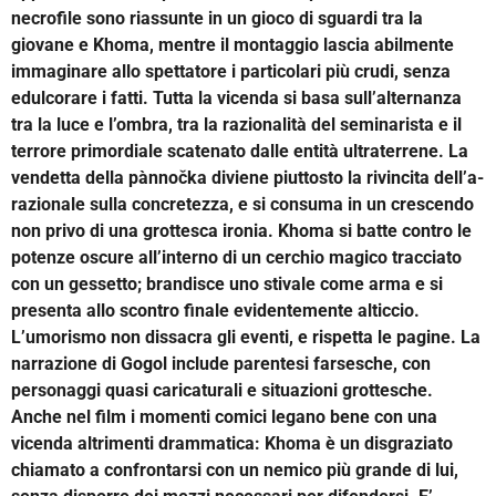
necrofile sono riassunte in un gioco di sguardi tra la
giovane e Khoma, mentre il montaggio lascia abilmente
immaginare allo spettatore i particolari più crudi, senza
edulcorare i fatti. Tutta la vicenda si basa sull’alternanza
tra la luce e l’ombra, tra la razionalità del seminarista e il
terrore primordiale scatenato dalle entità ultraterrene. La
vendetta della pànnočka diviene piuttosto la rivincita dell’a-
razionale sulla concretezza, e si consuma in un crescendo
non privo di una grottesca ironia. Khoma si batte contro le
potenze oscure all’interno di un cerchio magico tracciato
con un gessetto; brandisce uno stivale come arma e si
presenta allo scontro finale evidentemente alticcio.
L’umorismo non dissacra gli eventi, e rispetta le pagine. La
narrazione di Gogol include parentesi farsesche, con
personaggi quasi caricaturali e situazioni grottesche.
Anche nel film i momenti comici legano bene con una
vicenda altrimenti drammatica: Khoma è un disgraziato
chiamato a confrontarsi con un nemico più grande di lui,