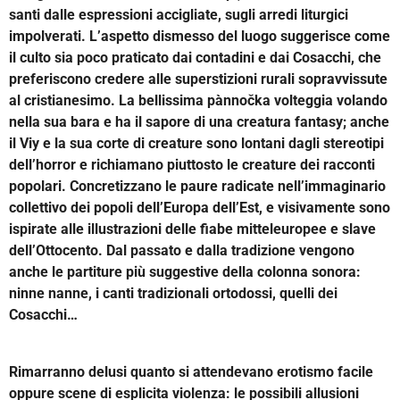
santi dalle espressioni accigliate, sugli arredi liturgici
impolverati. L’aspetto dismesso del luogo suggerisce come
il culto sia poco praticato dai contadini e dai Cosacchi, che
preferiscono credere alle superstizioni rurali sopravvissute
al cristianesimo. La bellissima pànnočka volteggia volando
nella sua bara e ha il sapore di una creatura fantasy; anche
il Viy e la sua corte di creature sono lontani dagli stereotipi
dell’horror e richiamano piuttosto le creature dei racconti
popolari. Concretizzano le paure radicate nell’immaginario
collettivo dei popoli dell’Europa dell’Est, e visivamente sono
ispirate alle illustrazioni delle fiabe mitteleuropee e slave
dell’Ottocento. Dal passato e dalla tradizione vengono
anche le partiture più suggestive della colonna sonora:
ninne nanne, i canti tradizionali ortodossi, quelli dei
Cosacchi…
Rimarranno delusi quanto si attendevano erotismo facile
oppure scene di esplicita violenza: le possibili allusioni