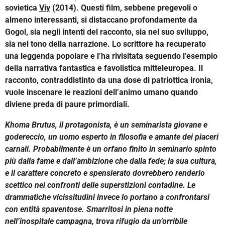
sovietica
Viy
(2014). Questi film, sebbene pregevoli o
almeno interessanti, si distaccano profondamente da
Gogol, sia negli intenti del racconto, sia nel suo sviluppo,
sia nel tono della narrazione. Lo scrittore ha recuperato
una leggenda popolare e l’ha rivisitata seguendo l’esempio
della narrativa fantastica e favolistica mitteleuropea. Il
racconto, contraddistinto da una dose di patriottica ironia,
vuole inscenare le reazioni dell’animo umano quando
diviene preda di paure primordiali.
Khoma Brutus, il protagonista, è un seminarista giovane e
godereccio, un uomo esperto in filosofia e amante dei piaceri
carnali. Probabilmente è un orfano finito in seminario spinto
più dalla fame e dall’ambizione che dalla fede; la sua cultura,
e il carattere concreto e spensierato dovrebbero renderlo
scettico nei confronti delle superstizioni contadine. Le
drammatiche vicissitudini invece lo portano a confrontarsi
con entità spaventose.
Smarritosi in piena notte
nell’inospitale campagna, trova rifugio da un’orribile