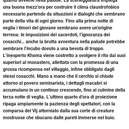
quanto avviene nella palude. La sceneggiatura impiega
una buona mezz’ora per costruire il clima claustrofobico
necessario partendo da situazioni e dialoghi che sembrano
parte della vita di ogni giorno. Fino alla prima notte di
veglia i timori del giovane sembrano avere un’origine
terrena: le imposizioni dei sacerdoti, l’ignoranza dei
cosacchi… anche la brutta avventura nella palude potrebbe
sembrare l’incubo dovuto a una bevuta di troppo.
L’inesperto Khoma viene costretto a svolgere il rito dai suoi
superiori al monastero, allettato con la promessa di una
grossa ricompensa nel villaggio, infine obbligato dagli
stessi cosacchi. Mano a mano che il cerchio si chiude
attorno al povero seminarista, i dettagli macabri si
accumulano in un continuo crescendo, fino al culmine della
terza notte di veglia. L’ultimo quarto d’ora di proiezione
ripaga ampiamente la pazienza degli spettatori, con la
comparsa del Vij attorniato dalla sua corte di creature
mostruose che sbucano dalle pareti immerse nel buio.