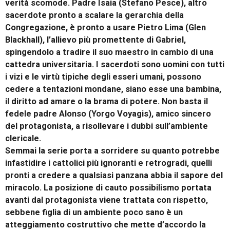
verità scomode. Padre Isaia (Stefano Pesce), altro
sacerdote pronto a scalare la gerarchia della
Congregazione, è pronto a usare Pietro Lima (Glen
Blackhall), l’allievo più promettente di Gabriel,
spingendolo a tradire il suo maestro in cambio di una
cattedra universitaria. I sacerdoti sono uomini con tutti
i vizi e le virtù tipiche degli esseri umani, possono
cedere a tentazioni mondane, siano esse una bambina,
il diritto ad amare o la brama di potere. Non basta il
fedele padre Alonso (Yorgo Voyagis), amico sincero
del protagonista, a risollevare i dubbi sull’ambiente
clericale.
Semmai la serie porta a sorridere su quanto potrebbe
infastidire i cattolici più ignoranti e retrogradi, quelli
pronti a credere a qualsiasi panzana abbia il sapore del
miracolo. La posizione di cauto possibilismo portata
avanti dal protagonista viene trattata con rispetto,
sebbene figlia di un ambiente poco sano è un
atteggiamento costruttivo che mette d’accordo la