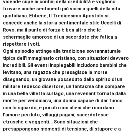
vicende cupe ai confini della credibilità e vogliono
trovare anche sentimenti più vicini a quelli della vita
quotidiana. Ebbene, Il Tredicesimo Apostolo si
concede anche la storia sentimentale stile Uccelli di
Rovo, ma il punto di forza è ben altro che le
schermaglie amorose di un sacerdote che fatica a
rispettare i voti.
Ogni episodio attinge alla tradizione sovrannaturale
tipica dell’immaginario cristiano, con situazioni davvero
incredibili. Gli eventi inspiegabili includono bambini che
levitano, una ragazza che presagisce la morte
disegnando, un giovane posseduto dallo spirito di un
militare tedesco disertore, un fantasma che compare
in una bella villetta sul lago, una revenant tornata dalla
morte per vendicarsi, una donna capace di dar fuoco
con lo sguardo, e poi ufo con alieni che ricordano
l’amore perduto, villaggi pagani, sacerdotesse
etrusche e veggenti… Sono situazioni che
presuppongono momenti di tensione, di stupore e a