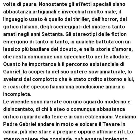
volte di paura. Nonostante gli effetti speciali siano
abbastanza artigianali e invecchiati molto male, il
linguaggio usato è quello del thriller, dell’horror, del
gotico italiano, degli sceneggiati del mistero tanto
amati negli anni Settanta. Gli stereotipi delle fiction
emergono di tanto in tanto, in qualche battuta con un
lessico più basilare del dovuto, e nella storia d’amore,
che resta comunque uno specchietto per le allodole.
Quanto ha importanza è il percorso esistenziale di
Gabriel, la scoperta del suo potere sovrannaturale, lo
svelarsi del complotto che è stato ordito attorno a lui,
e i casi che spesso hanno una conclusione amara o
incompleta.
Le vicende sono narrate con uno sguardo moderno e
disincantato, di chi è ateo o comunque abbastanza
critico riguardo alla fede e ai suoi estremismi. Vediamo
Padre Gabriel andare in moto e solcare il Tevere in
canoa, più che stare a pregare oppure ufficiare riti. Lo
stesso potere che possiede, può essere impiegato