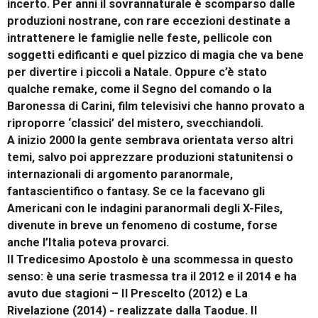
incerto. Per anni il sovrannaturale è scomparso dalle
produzioni nostrane, con rare eccezioni destinate a
intrattenere le famiglie nelle feste, pellicole con
soggetti edificanti e quel pizzico di magia che va bene
per divertire i piccoli a Natale. Oppure c’è stato
qualche remake, come il Segno del comando o la
Baronessa di Carini, film televisivi che hanno provato a
riproporre ‘classici’ del mistero, svecchiandoli.
A inizio 2000 la gente sembrava orientata verso altri
temi, salvo poi apprezzare produzioni statunitensi o
internazionali di argomento paranormale,
fantascientifico o fantasy. Se ce la facevano gli
Americani con le indagini paranormali degli X-Files,
divenute in breve un fenomeno di costume, forse
anche l’Italia poteva provarci.
Il Tredicesimo Apostolo è una scommessa in questo
senso: è una serie trasmessa tra il 2012 e il 2014 e ha
avuto due stagioni – Il Prescelto (2012) e La
Rivelazione (2014) - realizzate dalla Taodue. Il