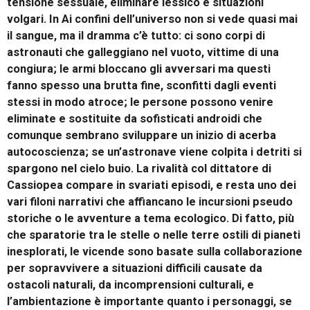
tensione sessuale, eliminare lessico e situazioni
volgari. In Ai confini dell’universo non si vede quasi mai
il sangue, ma il dramma c’è tutto: ci sono corpi di
astronauti che galleggiano nel vuoto, vittime di una
congiura; le armi bloccano gli avversari ma questi
fanno spesso una brutta fine, sconfitti dagli eventi
stessi in modo atroce; le persone possono venire
eliminate e sostituite da sofisticati androidi che
comunque sembrano sviluppare un inizio di acerba
autocoscienza; se un’astronave viene colpita i detriti si
spargono nel cielo buio. La rivalità col dittatore di
Cassiopea compare in svariati episodi, e resta uno dei
vari filoni narrativi che affiancano le incursioni pseudo
storiche o le avventure a tema ecologico. Di fatto, più
che sparatorie tra le stelle o nelle terre ostili di pianeti
inesplorati, le vicende sono basate sulla collaborazione
per sopravvivere a situazioni difficili causate da
ostacoli naturali, da incomprensioni culturali, e
l’ambientazione è importante quanto i personaggi, se