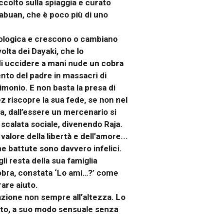
accolto sulla spiaggia e curato
Labuan, che è poco più di uno
sicologica e crescono o cambiano
volta dei Dayaki, che lo
di uccidere a mani nude un cobra
ento del padre in massacri di
timonio. E non basta la presa di
ez riscopre la sua fede, se non nel
a, dall’essere un mercenario si
scalata sociale, divenendo Raja.
alore della libertà e dell’amore...
e battute sono davvero infelici.
i resta della sua famiglia
obra, constata ‘Lo ami…?’ come
are aiuto.
azione non sempre all’altezza. Lo
nato, a suo modo sensuale senza