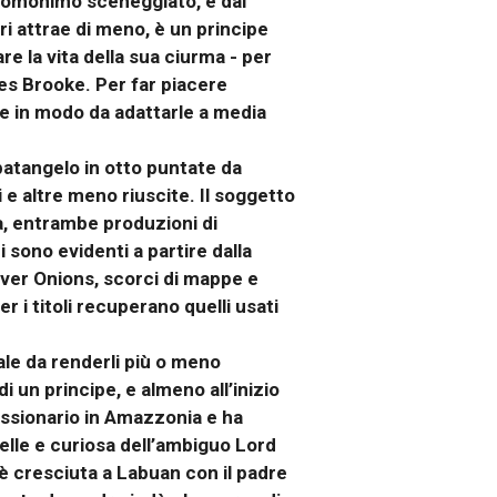
l’omonimo sceneggiato, e dal
ri attrae di meno, è un principe
e la vita della sua ciurma - per
es Brooke. Per far piacere
re in modo da adattarle a media
batangelo in otto puntate da
 e altre meno riuscite. Il soggetto
a, entrambe produzioni di
sono evidenti a partire dalla
liver Onions, scorci di mappe e
r i titoli recuperano quelli usati
ale da renderli più o meno
 un principe, e almeno all’inizio
issionario in Amazzonia e ha
belle e curiosa dell’ambiguo Lord
 è cresciuta a Labuan con il padre