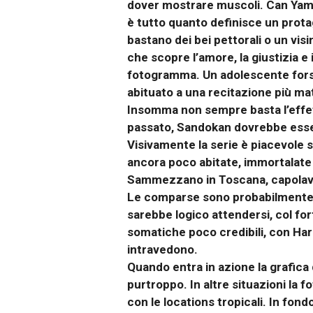
dover mostrare muscoli. Can Yama
è tutto quanto definisce un prota
bastano dei bei pettorali o un visi
che scopre l’amore, la giustizia e 
fotogramma. Un adolescente forse
abituato a una recitazione più mat
Insomma non sempre basta l’effet
passato, Sandokan dovrebbe esser
Visivamente la serie è piacevole s
ancora poco abitate, immortalate c
Sammezzano in Toscana, capolavor
Le comparse sono probabilmente as
sarebbe logico attendersi, col fort
somatiche poco credibili, con Har
intravedono.
Quando entra in azione la grafica 
purtroppo. In altre situazioni la f
con le locations tropicali. In fon