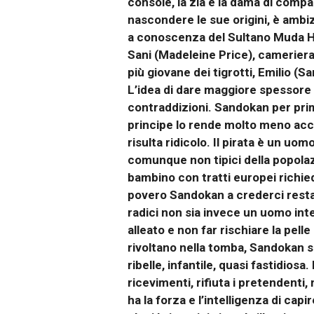
console, la zia e la dama di comp
nascondere le sue origini, è ambi
a conoscenza del Sultano Muda Ha
Sani (Madeleine Price), cameriera
più giovane dei tigrotti, Emilio (
L’idea di dare maggiore spessore 
contraddizioni. Sandokan per prim
principe lo rende molto meno accat
risulta ridicolo. Il pirata è un uo
comunque non tipici della popolaz
bambino con tratti europei richie
povero Sandokan a crederci resta 
radici non sia invece un uomo inte
alleato e non far rischiare la pelle
rivoltano nella tomba, Sandokan s
ribelle, infantile, quasi fastidios
ricevimenti, rifiuta i pretendenti,
ha la forza e l’intelligenza di ca