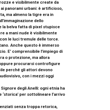
 rozze e visibilmente create da
ai panorami urbani: è artificioso,
a, ma almeno la tigre era in
all’immaginazione dello
la belva fatta di pixel stupisce
re a mani nude è visibilmente
con le luci tremule delle torce.
 Sultano. Anche questo è immerso
cio. E’ comprensibile l’impiego di
a o protezione, ma allora
, oppure procurarsi controfigure
ile perché gli attori devono
udiovisivo, con i mezzi oggi
ignore degli Anelli: ogni etnia ha
 ‘storica’ per sottolineare l’arrivo
enziati senza troppa retorica,