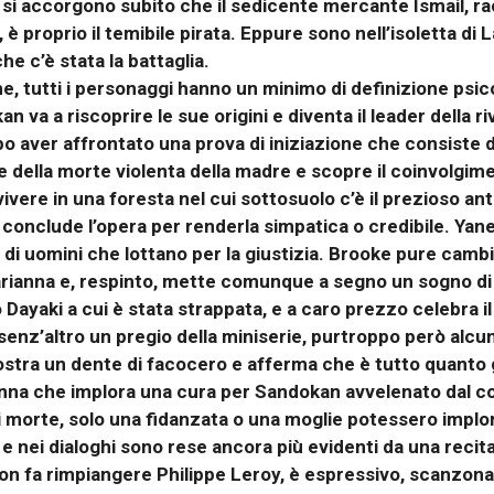
on si accorgono subito che il sedicente mercante Ismail, r
 proprio il temibile pirata. Eppure sono nell’isoletta di 
e c’è stata la battaglia.
gine, tutti i personaggi hanno un minimo di definizione p
 va a riscoprire le sue origini e diventa il leader della ri
o aver affrontato una prova di iniziazione che consiste 
e della morte violenta della madre e scopre il coinvolgim
vivere in una foresta nel cui sottosuolo c’è il prezioso an
e conclude l’opera per renderla simpatica o credibile. Yan
 di uomini che lottano per la giustizia. Brooke pure cambi
Marianna e, respinto, mette comunque a segno un sogno di 
Dayaki a cui è stata strappata, e a caro prezzo celebra il v
enz’altro un pregio della miniserie, purtroppo però alcun
tra un dente di facocero e afferma che è tutto quanto gl
nna che implora una cura per Sandokan avvelenato dal c
di morte, solo una fidanzata o una moglie potessero implor
e nei dialoghi sono rese ancora più evidenti da una recit
non fa rimpiangere Philippe Leroy, è espressivo, scanzo