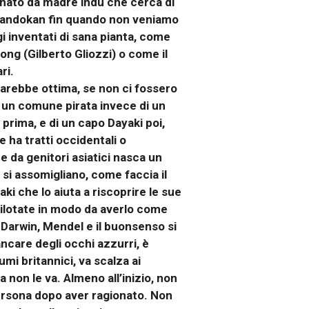
i nato da madre indù che cerca di
i Sandokan fin quando non veniamo
 inventati di sana pianta, come
ng (Gilberto Gliozzi) o come il
ri.
sarebbe ottima, se non ci fossero
o un comune pirata invece di un
prima, e di un capo Dayaki poi,
e ha tratti occidentali o
 da genitori asiatici nasca un
si assomigliano, come faccia il
i che lo aiuta a riscoprire le sue
 pilotate in modo da averlo come
re Darwin, Mendel e il buonsenso si
ncare degli occhi azzurri, è
umi britannici, va scalza ai
 non le va. Almeno all’inizio, non
 persona dopo aver ragionato. Non