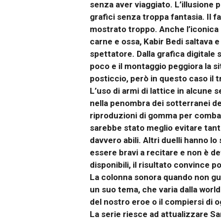
senza aver viaggiato. L’illusione
grafici senza troppa fantasia. Il f
mostrato troppo. Anche l’iconica 
carne e ossa, Kabir Bedi saltava e
spettatore. Dalla grafica digitale
poco e il montaggio peggiora la s
posticcio, però in questo caso il 
L’uso di armi di lattice in alcune
nella penombra dei sotterranei del 
riproduzioni di gomma per combat
sarebbe stato meglio evitare tanti
davvero abili. Altri duelli hanno 
essere bravi a recitare e non è d
disponibili, il risultato convince p
La colonna sonora quando non guar
un suo tema, che varia dalla world 
del nostro eroe o il compiersi di 
La serie riesce ad attualizzare S