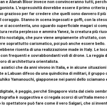
n e Alanah Bloor invece non convinceranno tutti, perché
gonista. L’espressività dovrebbe essere il primo criterio
no grazioso per far credere che quelli sono davvero il più 
il coraggio. Stanno in scena ingessati e goffi, con la stes
 si accontenta, uno sguardo superficiale magari si compi
ura resta perplesso e ammira Yanez, la creatura più riusci
to nostalgia, che pure viene ampiamente sfruttato, con u
e soprattutto carismatico, poi può anche essere bello.
ebbene risenta di una realizzazione made in Italy. Le loc
on frequenti e sovrabbondanti voli di drone. La reggia del
o di architettura orientalista.
iatici che da anni vivono in Italia, e in alcune situazion
e a Labuan difeso da una quindicina di militari, il gruppo d
uhiko Yamanouchi, giapponese nei panni dello sciamano e 
digitale, è peggio, perché Singapore vista dal cielo semb
otografia è suggestiva e ci regala scorci di un’Italia meno
do lo spettatore può fare come il vero Salgari, che si inv