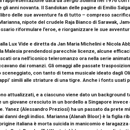
la rappresentazione data da Sergio Sollima nel 1976 con 
li anni novanta. Il Sandokan delle pagine di Emilio Salga
libro delle sue avventure fa di tutto – compreso sacrificar
Marianna, nipote del crudele Raja Bianco di Sarawak, Jam
ssario riformulare l’eroe, e riorganizzare le sue avventu
lla Lux Vide e diretta da Jan Maria Michelini e Nicola Ab
lla Malesia prendendosi parecchie licenze, alcune efficaci
ati ora nell’iconico teleromanzo ora nella serie animat
vano dai romanzi. Gli omaggi alle passate trasposizioni 
lo sceneggiato, con tanto di tema musicale ideato dagli O
’ simili alle striature di una tigre. Anche i fonts usati pe
ono attualizzati, e a ciascuno viene dato un background t
 un giovane cresciuto in un bordello a Singapore invece di
e. Yanez (Alessandro Preziosi) ha un passato da prete m
 danni degli indios. Marianna (Alanah Bloor) è la figlia ri
origine italiana è morta suicida in manicomio e laragazza