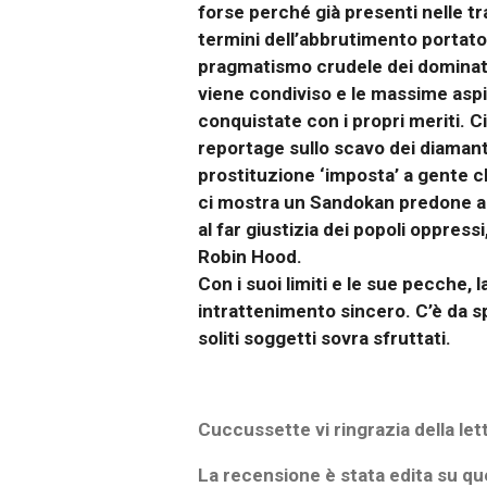
forse perché già presenti nelle t
termini dell’abbrutimento portato 
pragmatismo crudele dei dominator
viene condiviso e le massime aspi
conquistate con i propri meriti. C
reportage sullo scavo dei diamant
prostituzione ‘imposta’ a gente c
ci mostra un Sandokan predone a ca
al far giustizia dei popoli oppre
Robin Hood.
Con i suoi limiti e le sue pecche,
intrattenimento sincero. C’è da sp
soliti soggetti sovra sfruttati.
Cuccussette vi ringrazia della let
La recensione è stata edita su qu