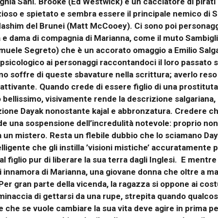
agnia Sani. Brooke (Ed Westwick) è un cacciatore di pirat
zioso e spietato e sembra essere il principale nemico d
shim del Brunei (Matt McCooey). Ci sono poi personaggi
 e dama di compagnia di Marianna, come il muto Sambiglio
Samuele Segreto) che è un accorato omaggio a Emilio Salga
psicologico ai personaggi raccontandoci il loro passato 
o soffre di queste sbavature nella scrittura; averlo res
tivante. Quando crede di essere figlio di una prostituta 
mo bellissimo, visivamente rende la descrizione salgariana, 
ione Dayak nonostante kajal e abbronzatura. Credere che
de una sospensione dell’incredulità notevole: proprio non 
un mistero. Resta un flebile dubbio che lo sciamano Dayak
lligente che gli instilla ’visioni mistiche’ accuratamente
 al figlio pur di liberare la sua terra dagli Inglesi. E ment
i innamora di Marianna, una giovane donna che oltre a ma
a. Per gran parte della vicenda, la ragazza si oppone ai cost
 minaccia di gettarsi da una rupe, strepita quando qualcosa
pire che se vuole cambiare la sua vita deve agire in prima