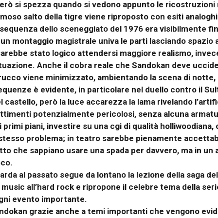
 però si spezza quando si vedono appunto le ricostruzioni
amoso salto della tigre viene riproposto con esiti analoghi 
sequenza dello sceneggiato del 1976 era visibilmente fint
 un montaggio magistrale univa le parti lasciando spazio 
 sarebbe stato logico attendersi maggiore realismo, invece 
ituazione. Anche il cobra reale che Sandokan deve uccide
trucco viene minimizzato, ambientando la scena di notte, 
 sequenze è evidente, in particolare nel duello contro il
castello, però la luce accarezza la lama rivelando l’artifi
timenti potenzialmente pericolosi, senza alcuna armatur
 primi piani, investire su una cgi di qualità holliwoodiana
lo stesso problema; in teatro sarebbe pienamente accettab
etto che sappiano usare una spada per davvero, ma in un a
oco.
da al passato segue da lontano la lezione della saga del S
music all’hard rock e ripropone il celebre tema della serie
ogni evento importante.
andokan grazie anche a temi importanti che vengono evid