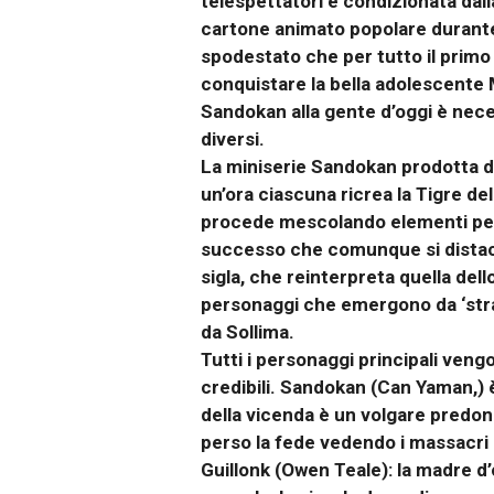
telespettatori è condizionata dal
cartone animato popolare durante g
spodestato che per tutto il primo 
conquistare la bella adolescente 
Sandokan alla gente d’oggi è nece
diversi.
La miniserie Sandokan prodotta da
un’ora ciascuna ricrea la Tigre de
procede mescolando elementi pesc
successo che comunque si distacca
sigla, che reinterpreta quella del
personaggi che emergono da ‘strappi
da Sollima.
Tutti i personaggi principali veng
credibili. Sandokan (Can Yaman,) è
della vicenda è un volgare predon
perso la fede vedendo i massacri ai
Guillonk (Owen Teale): la madre d’