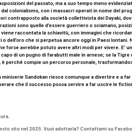
rasposizioni del passato, ma a suo tempo meno evidenziati
dal colonialismo, con i massacri operati in nome del progr
i contrapposto alla società collettivista dei Dayaki, do
razioni sono quelle d’essere guerriero o sciamano, posizi
i viene raccontata la schiavitù, con immagini che ricorda
i o dell’oro che si perpetua ancore oggi in Paesi lontani
he forse avrebbe potuto avere altri modi per vivere. E’ un
po di un pugno di farabutti male in arnese; se la Tigre de
ssi, è perché compie un percorso personale, trasformandos
 la miniserie Sandokan riesce comunque a divertire e a fa
erare che il successo possa servire a far uscire le fiction
tura.
esto sito nel 2025. Vuoi adottarla? Contattami su Faceboo