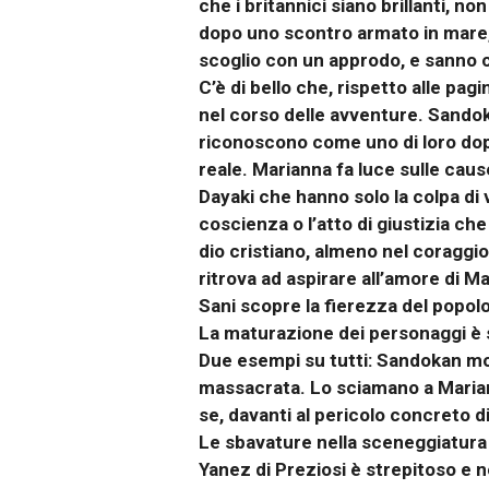
che i britannici siano brillanti, n
dopo uno scontro armato in mare, è
scoglio con un approdo, e sanno ch
C’è di bello che, rispetto alle pa
nel corso delle avventure. Sandokan
riconoscono come uno di loro dop
reale. Marianna fa luce sulle caus
Dayaki che hanno solo la colpa di 
coscienza o l’atto di giustizia ch
dio cristiano, almeno nel coraggio
ritrova ad aspirare all’amore di 
Sani scopre la fierezza del popolo 
La maturazione dei personaggi è s
Due esempi su tutti: Sandokan mos
massacrata. Lo sciamano a Maria
se, davanti al pericolo concreto 
Le sbavature nella sceneggiatura 
Yanez di Preziosi è strepitoso e 